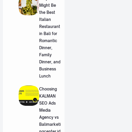
Might Be
the Best
Italian
Restaurant
in Bali for
Romantic
Dinner,
Family
Dinner, and
Business
Lunch
Choosing
KALMAN
SEO Ads
Media
Agency vs
Balimarketi
ngcenter.id