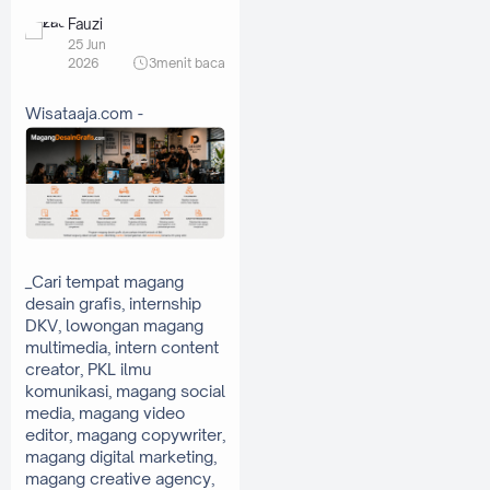
Fauzi
25 Jun
2026
3
menit baca
Wisataaja.com -
_Cari tempat magang 
desain grafis, internship 
DKV, lowongan magang 
multimedia, intern content 
creator, PKL ilmu 
komunikasi, magang social 
media, magang video 
editor, magang copywriter, 
magang digital marketing, 
magang creative agency, 