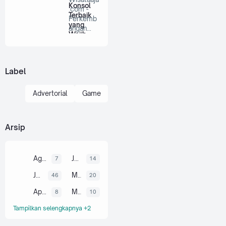
Konsol
.com -
Terbaik
Perkemb
yang
angan
Wajib
industri
Dicoba
game
mo…
Label
Advertorial
Game
Arsip
Agustus
Juli
7
14
Juni
Mei
46
20
April
Maret
8
10
Tampilkan selengkapnya +2