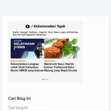
/ Rekomendasi Topik
R
Topik Hangat Terbaru, Kepoin Ikut Baca Juga Artikelnya
Biar Gk Ketinggalan Kabarnya....
❮
❯
Bisnis UMKM
Oleh-Oleh
Ide Cerdas
Rekomendasi Lengkap
Menikmati Rasa Otentik
Buka Peluang Bisnis
untuk Studi Kelayakan
Kuliner Tradisional Batu
Digital dengan Modal 0
Bisnis UMKM yang Sukses
Malang yang Wajib Dicoba
Rupiah: Panduan Freelan
yang Bisa Kamu Jalani
Sekarang!
Cari Blog Ini