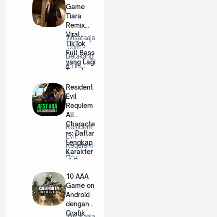
Game
Tiara
Remix
Viral
Wisataaja
TikTok
.com -
Full Bass
Belakang
yang Lagi
an ini
Trending
lagu DJ
remix
Resident
se…
Evil
Requiem
All
Characte
Resident
rs: Daftar
Evil
Lengkap
Requiem
Karakter
All
di Game
Characte
Ini
rs:
10 AAA
Comple…
Game on
Android
dengan
Grafik
Wisataaja