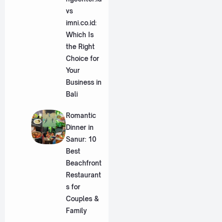
vs
imni.co.id:
Which Is
the Right
Choice for
Your
Business in
Bali
Romantic
Dinner in
Sanur: 10
Best
Beachfront
Restaurant
s for
Couples &
Family