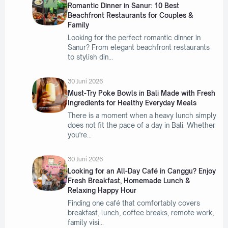
Romantic Dinner in Sanur: 10 Best
Beachfront Restaurants for Couples &
Family
Looking for the perfect romantic dinner in
Sanur? From elegant beachfront restaurants
to stylish din
30 Juni 2026
Must-Try Poke Bowls in Bali Made with Fresh
Ingredients for Healthy Everyday Meals
There is a moment when a heavy lunch simply
does not fit the pace of a day in Bali. Whether
you're
30 Juni 2026
Looking for an All-Day Café in Canggu? Enjoy
Fresh Breakfast, Homemade Lunch &
Relaxing Happy Hour
Finding one café that comfortably covers
breakfast, lunch, coffee breaks, remote work,
family visi