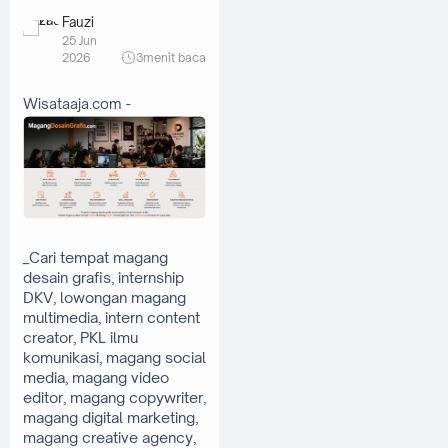
Fauzi
25 Jun
2026
3
menit baca
Wisataaja.com -
_Cari tempat magang 
desain grafis, internship 
DKV, lowongan magang 
multimedia, intern content 
creator, PKL ilmu 
komunikasi, magang social 
media, magang video 
editor, magang copywriter, 
magang digital marketing, 
magang creative agency, 