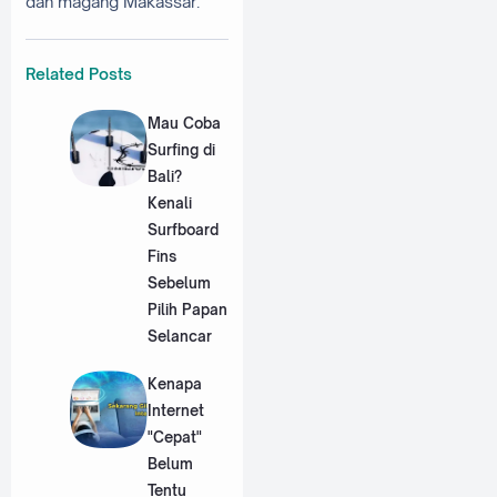
dan magang Makassar.
Related Posts
Mau Coba
Surfing di
Bali?
Kenali
Surfboard
Fins
Sebelum
Pilih Papan
Selancar
Kenapa
Internet
"Cepat"
Belum
Tentu