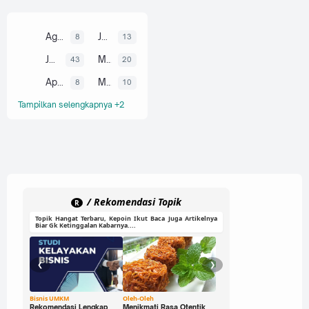
Agustus
Juli
8
13
Juni
Mei
43
20
April
Maret
8
10
Tampilkan selengkapnya +2
/ Rekomendasi Topik
R
Topik Hangat Terbaru, Kepoin Ikut Baca Juga Artikelnya
Biar Gk Ketinggalan Kabarnya....
❮
❯
Bisnis UMKM
Oleh-Oleh
Ide Cerdas
Rekomendasi Lengkap
Menikmati Rasa Otentik
Buka Peluang Bisnis