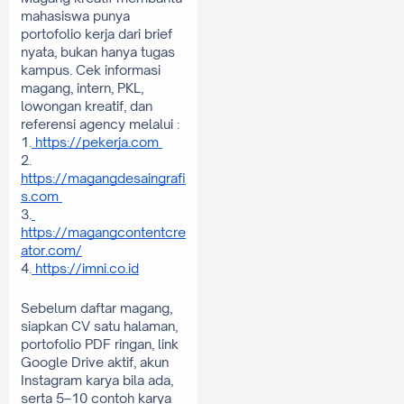
mahasiswa punya 
portofolio kerja dari brief 
nyata, bukan hanya tugas 
kampus. Cek informasi 
magang, intern, PKL, 
lowongan kreatif, dan 
referensi agency melalui :
1.
 https://pekerja.com 
2. 
https://magangdesaingrafi
s.com 
3.
https://magangcontentcre
ator.com/
4.
 https://imni.co.id
Sebelum daftar magang, 
siapkan CV satu halaman, 
portofolio PDF ringan, link 
Google Drive aktif, akun 
Instagram karya bila ada, 
serta 5–10 contoh karya 