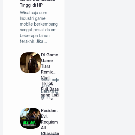
Tinggi di HP
Wisataaja.com -
Industri game
mobile berkembang
sangat pesat dalam
beberapa tahun
terakhir. Jika …
DJ Game
Game
Tiara
Remix
Viral
Wisataaja
TikTok
.com -
Full Bass
Belakang
yang Lagi
an ini
Trending
lagu DJ
remix
Resident
se…
Evil
Requiem
All
Characte