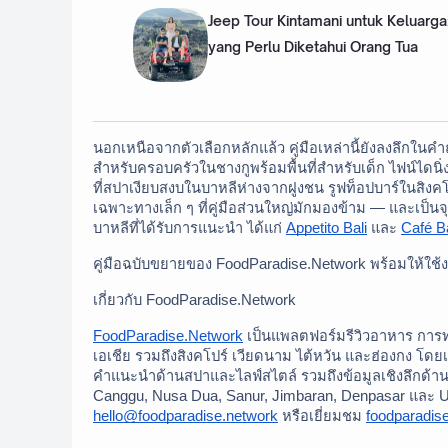
Jeep Tour Kintamani untuk Keluarga
yang Perlu Diketahui Orang Tua
นอกเหนือจากตัวเลือกหลักแล้ว คู่มือเหล่านี้ยังลงลึกในคำถ
สำหรับครอบครัวในชางกูพร้อมพื้นที่สำหรับเด็ก ไฟน์ไดนิ่งรา
ที่สปาเงียบสงบในบาหลีห่างจากฝูงชน รูฟท็อปบาร์ในสิงคโปร์
เฉพาะทางเล็ก ๆ ที่คู่มือส่วนใหญ่มักมองข้าม — และเป็นจ
บาหลีที่ได้รับการแนะนำ ได้แก่ 
Appetito Bali
 และ 
Café B
คู่มือฉบับขยายของ FoodParadise.Network พร้อมให้ใช้ง
เกี่ยวกับ FoodParadise.Network
FoodParadise.Network
 เป็นแพลตฟอร์มรีวิวอาหาร การท
เอเชีย รวมถึงสิงคโปร์ เวียดนาม ไต้หวัน และฮ่องกง โดยเ
คำแนะนำด้านสปาและไลฟ์สไตล์ รวมถึงข้อมูลเชิงลึกด้านก
hello@foodparadise.network
 หรือเยี่ยมชม 
foodparadis