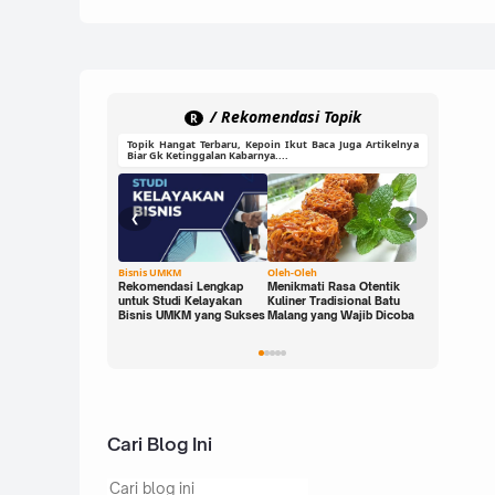
/ Rekomendasi Topik
R
Topik Hangat Terbaru, Kepoin Ikut Baca Juga Artikelnya
Biar Gk Ketinggalan Kabarnya....
❮
❯
Bisnis UMKM
Oleh-Oleh
Ide Cerdas
Rekomendasi Lengkap
Menikmati Rasa Otentik
Buka Peluan
untuk Studi Kelayakan
Kuliner Tradisional Batu
Digital den
Bisnis UMKM yang Sukses
Malang yang Wajib Dicoba
Rupiah: Pan
yang Bisa K
Sekarang!
Cari Blog Ini