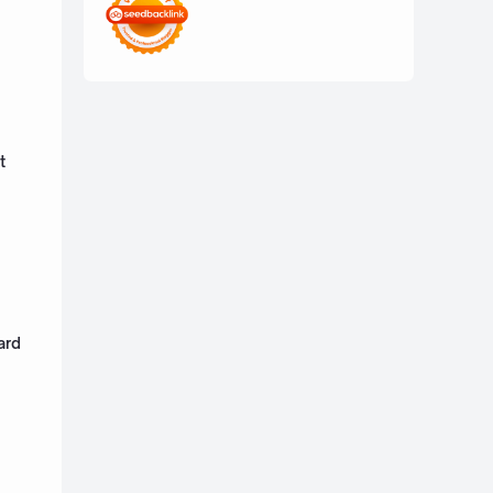
t
ard