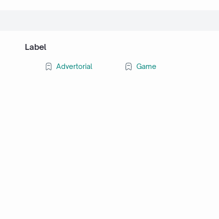
Label
Advertorial
Game
Gaya Hidup
Game PC
Game
g Bisnis
DJ Game Mobile Legend:
Best PC Game Console
Cara Download Bat
gan Modal 0
Sensasi Musik Remix yang
2026: Pilihan Terbaik untuk
6 Full Version di P
duan Freelance
Bikin Gameplay Makin
Gaming Maksimal di
Windows 10/11 + 
amu Jalani
Seru dan Viral
Rumah
Install