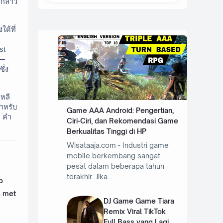
กล่าว
ต้ที่
t 
— 
ึ่ง
ลี 
ำหรับ
Game AAA Android: Pengertian,
: คำ
Ciri-Ciri, dan Rekomendasi Game
Berkualitas Tinggi di HP
Wisataaja.com - Industri game
mobile berkembang sangat
pesat dalam beberapa tahun
terakhir. Jika …
p
s met
DJ Game Game Tiara
Remix Viral TikTok
Full Bass yang Lagi