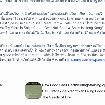
ำเสมอ ไม่ใช่จากการจ่ายเงินเพื่อให้ได้รับการนำเสนอ และมาตรฐานดัง
ินที่ไหนในบาหลี หรือกำลังจัดเส้นทางท่องเที่ยวในเอเชียตะวันออกเฉียงใ
นคู่มือที่พวกเขาไว้วางใจได้ คำแนะนำของแพลตฟอร์มครอบคลุมมากกว่าร้าน
“Best Spa in Bali” และ “Best Restaurant & Café in Sanur” ไปจนถึง “Bes
est Toy Store in Saigon” และ “Best Nail Shop & Salon in Hong Kong” 
้งแต่ร้านอาหารระดับไฟน์ไดนิ่ง รีสอร์ต สปา และสถานที่ในชีวิตประจำวันซ
้นที่และคำแนะนำว่าควรสั่งอะไรจริง ๆ ซึ่งเป็นรากฐานของคอนเทนต์ในบาห
 คาเฟ่ สปา และสิ่งจำเป็นในท้องถิ่นทั่วหลายจุดหมายปลายทางในเอเชีย ส
food guide หรือกำลังมองหาสถานที่กินในไซ่ง่อน เป้าหมายยังคงเหมือนเดิม
งของเครือข่ายเว็บไซต์ที่เติบโตขึ้น ซึ่งรวมถึง 
ekiu.com
 และ 
npwp.com
uk
Raw Food Chef Certificeringstraining o
Bali: Ontdek de kracht van Living Food
The Seeds of Life