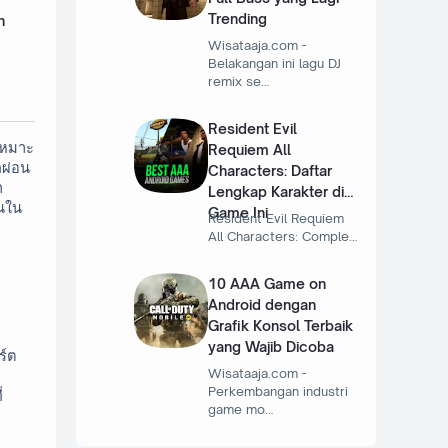
Trending
n
Wisataaja.com -
Belakangan ini lagu DJ
remix se…
Resident Evil
่เหมาะ
Requiem All
กผ่อน
Characters: Daftar
า
Lengkap Karakter di
่นใน
Game Ini
Resident Evil Requiem
All Characters: Comple…
10 AAA Game on
Android dengan
Grafik Konsol Terbaik
yang Wajib Dicoba
์ต 
Wisataaja.com -
Perkembangan industri
Canggu, Nusa Dua, Sanur, Jimbaran, Denpasar และ Uluwatu — และพื้นที่อื่น ๆสำหรับการติดต่อด้านสื่อ กรุณาติดต่อ Denny ที่ 
game mo…